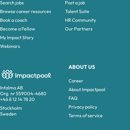
Search jobs
Post a job
Browse career resources
Talent Suite
Book a coach
HR Community
Become a Fellow
Our Partners
My Impact Story
Webinars
ABOUT US
Career
Intalma AB
About Impactpool
Org. nr 559004-4680
FAQ
+46 8 12 14 78 20
Privacy policy
Stockholm
Sweden
Terms of service